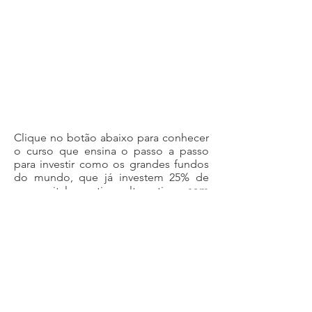
Clique no botão abaixo para conhecer
o curso que ensina o passo a passo
para investir como os grandes fundos
do mundo, que já investem 25% de
seu capital em ativos alternativos,
com
70% de desconto
!
Quero Saber Mais