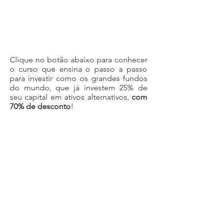
Clique no botão abaixo para conhecer
o curso que ensina o passo a passo
para investir como os grandes fundos
do mundo, que já investem 25% de
seu capital em ativos alternativos,
com
70% de desconto
!
Quero Saber Mais
Contato
|
Política de Privacidade
Aviso
: Qualquer informação de investimento presente no site, não devem ser
interpretada como uma garantia de retorno. Todos os ativos possuem riscos, e é
importante que o investidor entenda no que está aplicando. Todas as informações